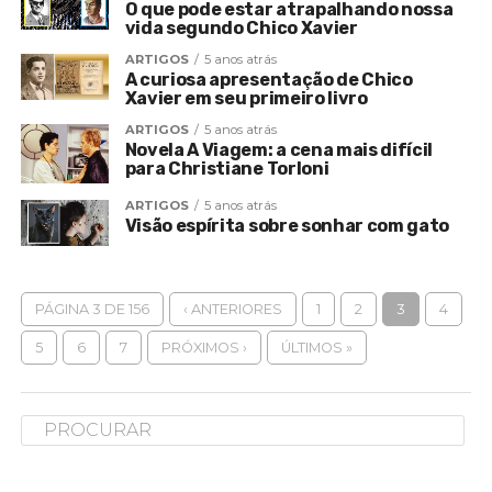
O que pode estar atrapalhando nossa
vida segundo Chico Xavier
ARTIGOS
5 anos atrás
A curiosa apresentação de Chico
Xavier em seu primeiro livro
ARTIGOS
5 anos atrás
Novela A Viagem: a cena mais difícil
para Christiane Torloni
ARTIGOS
5 anos atrás
Visão espírita sobre sonhar com gato
PÁGINA 3 DE 156
‹ ANTERIORES
1
2
3
4
5
6
7
PRÓXIMOS ›
ÚLTIMOS »