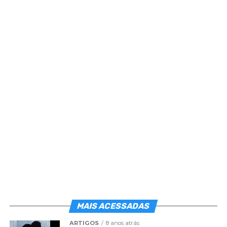
em que habitava ou no mesmo local que
frequentava, quando estava encarnado. Em
alguns casos , ele se limita a assustar os moradores
ou frequentadores. Em outros, tenta expulsá-los.
Noutros, nada faz. Quando encontra, no local, a
matéria-prima indispensável – o ectoplasma,
fornecido por algum encarnado é que, utilizando-
se dele, torna-se habitante das famosas “casas mal
assombradas”.
Você sofre obsessão durante o sono?
TIPO 2 – OBSESSOR ATRAÍDO –
CASO A – O
desencarnado é, fortemente, atraído pelas
vibrações semelhantes às suas, emitidas por um
encarnado, com o qual, normalmente nunca tivera
vínculos anteriores. O espírito passa a viver junto
daquele encarnado, com a finalidade de usufruir
MAIS ACESSADAS
das energias das quais ele tanto gosta e que o
ARTIGOS
8 anos atrás