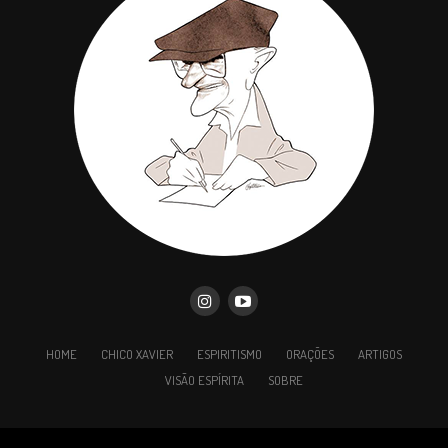
OBSERVAÇÃO – Nos tipos 2 e 3, o fato gerador é o
mesmo: atração de energias humanas
semelhantes. No tipo 2, essas são fornecidas por um
encarnado; no tipo 3, por vários encarnados que
moram ou frequentam um determinado local.
Existem, ainda, casos verdadeiramente escabrosos,
como o daqueles desencarnados, tão animalizados,
HOME
CHICO XAVIER
ESPIRITISMO
ORAÇÕES
ARTIGOS
que vivem nos matadouros, sorvendo as energias
VISÃO ESPÍRITA
SOBRE
emanadas pelo sangue dos animais abatidos.
TIPO 4 – OBSESSOR POR AMOR –
CASO A – O