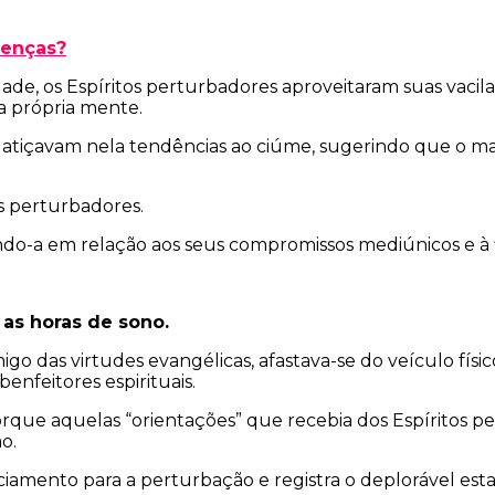
oenças?
de, os Espíritos perturbadores aproveitaram suas vacilaç
a própria mente.
tiçavam nela tendências ao ciúme, sugerindo que o mar
os perturbadores.
do-a em relação aos seus compromissos mediúnicos e à f
as horas de sono.
go das virtudes evangélicas, afastava-se do veículo físic
enfeitores espirituais.
porque aquelas “orientações” que recebia dos Espíritos
o.
iciamento para a perturbação e registra o deplorável es