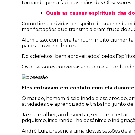
tornando presa fácil nas mãos dos Obsessores.
Quais as causas espirituais das d
Como tinha dúvidas a respeito de sua mediunida
manifestações que transmitia eram fruto de su
Além disso, como era também muito ciumenta, a
para seduzir mulheres.
Dois defeitos “bem aproveitados” pelos Espírit
Os obsessores conversavam com ela, confundin
Eles entravam em contato com ela durante 
O marido, homem disciplinado e esclarecido, ami
atividades de aprendizado e trabalho, junto de b
Já sua mulher, ao despertar, sente mal estar 
psiquismo, inspirando-lhe desânimo e indignaçã
André Luiz presencia uma dessas sessões de al