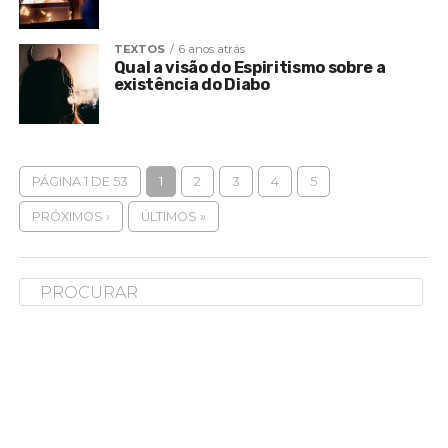
TEXTOS
6 anos atrás
Qual a visão do Espiritismo sobre a
existência do Diabo
PÁGINA 1 DE 53
1
2
3
4
5
PRÓXIMOS ›
ÚLTIMOS »