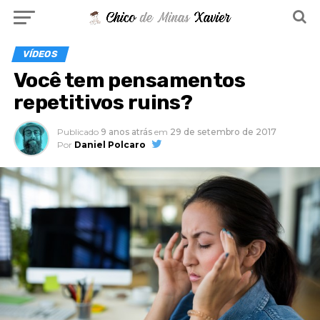
VÍDEOS
Você tem pensamentos
repetitivos ruins?
Publicado
9 anos atrás
em
29 de setembro de 2017
Por
Daniel Polcaro