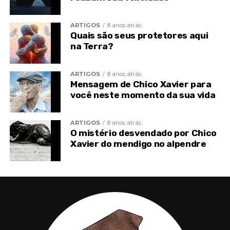
ARTIGOS
8 anos atrás
Quais são seus protetores aqui
TÓPICOS RELACIONADOS
CHICO XAVIER
na Terra?
ESPIRITISMO
PENSAMENTOS
PENSAMENTOS REPETITIVOS
PENSAMENTOS RUINS
TOPO
VISÃO ESPÍRITA
ARTIGOS
8 anos atrás
Mensagem de Chico Xavier para
você neste momento da sua vida
ARTIGOS
8 anos atrás
O mistério desvendado por Chico
Xavier do mendigo no alpendre