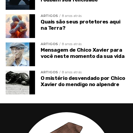
TÓPICOS RELACIONADOS
CHICO XAVIER
ARTIGOS
8 anos atrás
ESPIRITISMO
MÉDIUM
MEDIUNIDADE
TOPO
Quais são seus protetores aqui
VISÃO ESPÍRITA
na Terra?
ARTIGOS
8 anos atrás
Mensagem de Chico Xavier para
você neste momento da sua vida
ARTIGOS
8 anos atrás
O mistério desvendado por Chico
Xavier do mendigo no alpendre