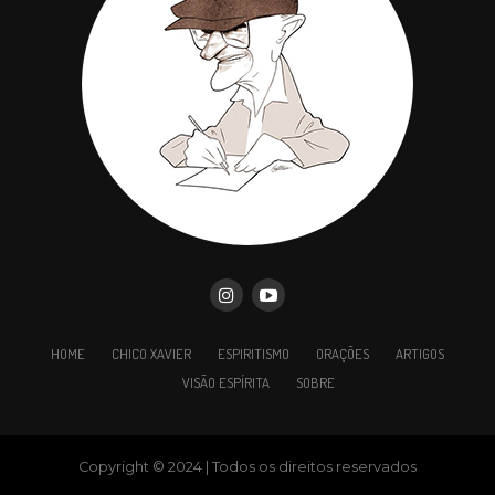
HOME
CHICO XAVIER
ESPIRITISMO
ORAÇÕES
ARTIGOS
VISÃO ESPÍRITA
SOBRE
Copyright © 2024 | Todos os direitos reservados