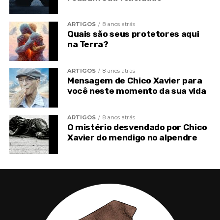
ARTIGOS
8 anos atrás
Quais são seus protetores aqui
TÓPICOS RELACIONADOS
AMBIENTE FAMILIAR
na Terra?
ESPIRITISMO
FAMÍLIA
PROBLEMA FAMILIAR
TOPO
VISÃO ESPÍRITA
ARTIGOS
8 anos atrás
Mensagem de Chico Xavier para
você neste momento da sua vida
ARTIGOS
8 anos atrás
O mistério desvendado por Chico
Xavier do mendigo no alpendre