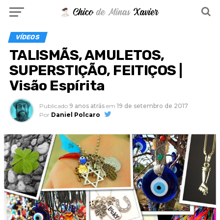
VÍDEOS
TALISMÃS, AMULETOS,
SUPERSTIÇÃO, FEITIÇOS |
Visão Espírita
Publicado
9 anos atrás
em
19 de setembro de 2017
Por
Daniel Polcaro