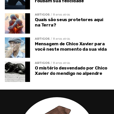
roubam sua felicidade
ARTIGOS
8 anos atrás
Quais são seus protetores aqui
TÓPICOS RELACIONADOS
AMULETO
ESPIRITISMO
na Terra?
FEITIÇO
SUPERSTIÇÃO
TALISMÃ
TOPO
VISÃO ESPÍRITA
ARTIGOS
8 anos atrás
Mensagem de Chico Xavier para
você neste momento da sua vida
ARTIGOS
8 anos atrás
O mistério desvendado por Chico
Xavier do mendigo no alpendre