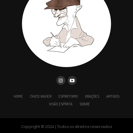
HOME
CHICO XAVIER
ESPIRITISMO
ORAÇÕES
ARTIGOS
VISÃO ESPÍRITA
SOBRE
Copyright © 2024 | Todos os direitos reservados