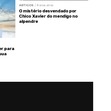
ARTIGOS
8 anos atrás
O mistério desvendado por
Chico Xavier do mendigo no
alpendre
er para
sua