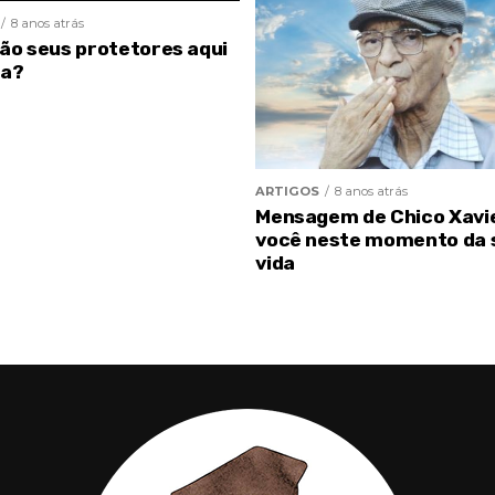
8 anos atrás
são seus protetores aqui
ra?
ARTIGOS
8 anos atrás
Mensagem de Chico Xavi
você neste momento da 
vida