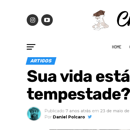
HOME
ARTIGOS
Sua vida est
tempestade?,
Publicado
7 anos atrás
em
23 de maio de
Por
Daniel Polcaro