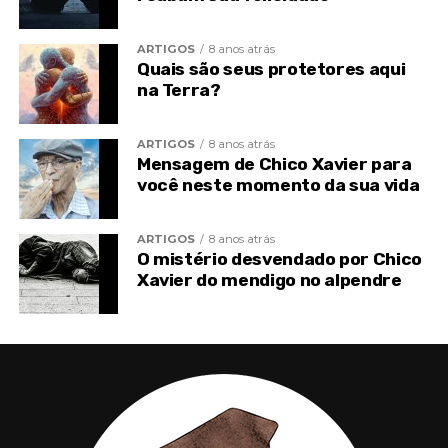
acredite que desajustes em sua vida é fruto de
influência espiritual.
ARTIGOS
8 anos atrás
Quais são seus protetores aqui
na Terra?
ARTIGOS
8 anos atrás
Mensagem de Chico Xavier para
você neste momento da sua vida
ARTIGOS
8 anos atrás
O mistério desvendado por Chico
Xavier do mendigo no alpendre