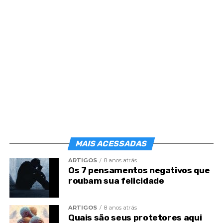
Certamente, os laços menos dignos terminam na
sombra do sepulcro, quando suportados
valorosamente, e encarados como sacrifício
purificador, na existência material. Noventa por
cento, talvez, dos matrimônios, infelizes pela
ausência de afinidade espiritual, extinguem-se com
a morte, que liberta naturalmente as vítimas dos
grilhões e dos algozes.
O Evangelho de Jesus ensina entre os vivos que
Deus não é Deus de mortos, e os que perderam a
indumentária carnal, sentindo-se mais vivos que
MAIS ACESSADAS
nunca, acrescentam que Deus não é Deus de
ARTIGOS
8 anos atrás
condenados.
Os 7 pensamentos negativos que
roubam sua felicidade
ARTIGOS
8 anos atrás
Quais são seus protetores aqui