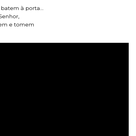
e batem à porta…
Senhor,
trem e tomem