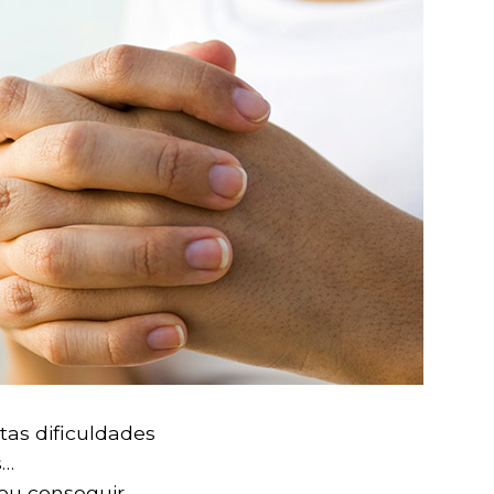
tas dificuldades
s…
ou conseguir