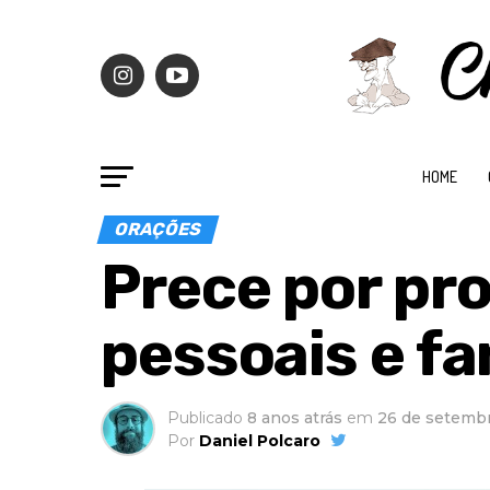
HOME
ORAÇÕES
Prece por pr
pessoais e fa
Publicado
8 anos atrás
em
26 de setemb
Por
Daniel Polcaro