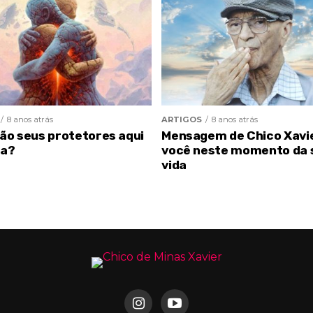
8 anos atrás
ARTIGOS
8 anos atrás
são seus protetores aqui
Mensagem de Chico Xavi
ra?
você neste momento da 
vida