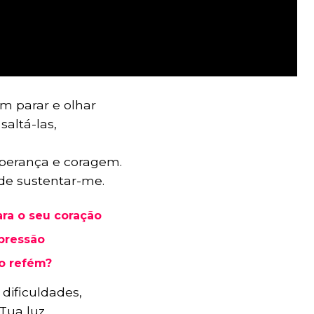
m parar e olhar
saltá-las,
sperança e coragem.
de sustentar-me.
ra o seu coração
epressão
do refém?
dificuldades,
Tua luz