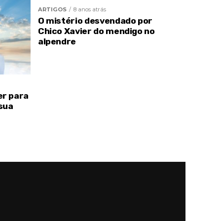
ARTIGOS
8 anos atrás
O mistério desvendado por
Chico Xavier do mendigo no
alpendre
er para
sua