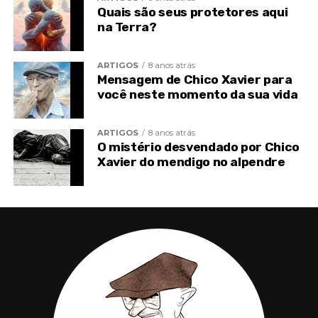
Quais são seus protetores aqui
TÓPICOS RELACIONADOS
DIVÓRCIO
ESPÍRITA
na Terra?
ESPIRITISMO
SEPARAÇÃO
VISÃO ESPÍRITA
ARTIGOS
8 anos atrás
Mensagem de Chico Xavier para
você neste momento da sua vida
ARTIGOS
8 anos atrás
O mistério desvendado por Chico
Xavier do mendigo no alpendre