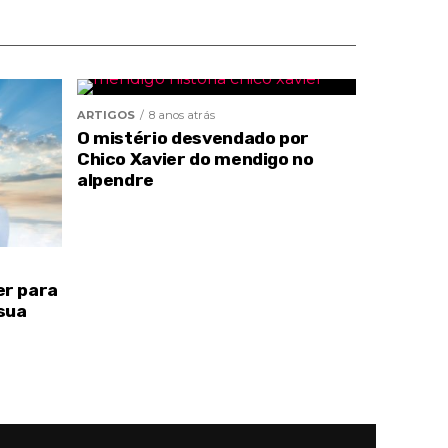
ARTIGOS
8 anos atrás
O mistério desvendado por
Chico Xavier do mendigo no
alpendre
er para
sua