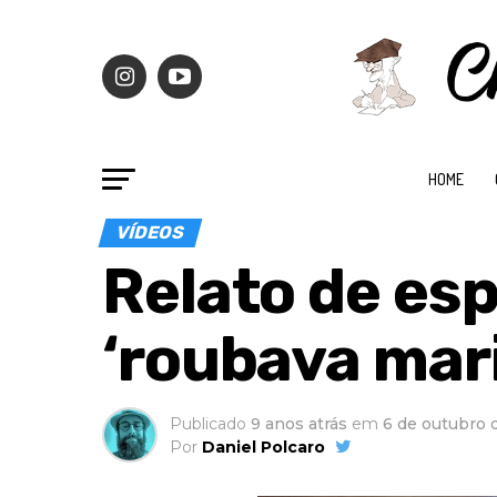
HOME
VÍDEOS
Relato de esp
‘roubava mar
Publicado
9 anos atrás
em
6 de outubro 
Por
Daniel Polcaro