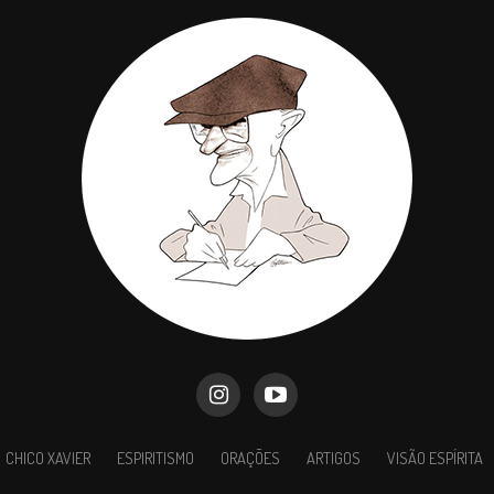
CHICO XAVIER
ESPIRITISMO
ORAÇÕES
ARTIGOS
VISÃO ESPÍRITA