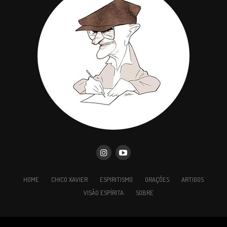
Seu anjo da guarda se afastou de você
?
Você leva irmãos desencarnados para o
centro espírita?
Você está vivendo uma maldição?
A ti sobretudo, meu anjo guardião, que mais
particularmente velas por mim, e a todos vós,
Espíritos protetores, que por mim vos interessais,
peço fazerdes que me torne digno da vossa
proteção. Conheceis as minhas necessidades;
sejam elas atendidas, segundo a vontade de Deus.
Assim seja!
Post
Share
Share
HOME
CHICO XAVIER
ESPIRITISMO
ORAÇÕES
ARTIGOS
VISÃO ESPÍRITA
SOBRE