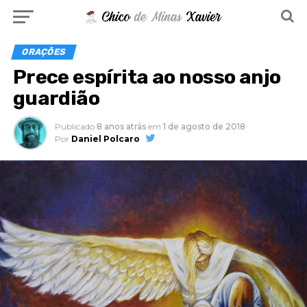
ORAÇÕES
Prece espírita ao nosso anjo
guardião
Publicado
8 anos atrás
em
1 de agosto de 2018
Por
Daniel Polcaro