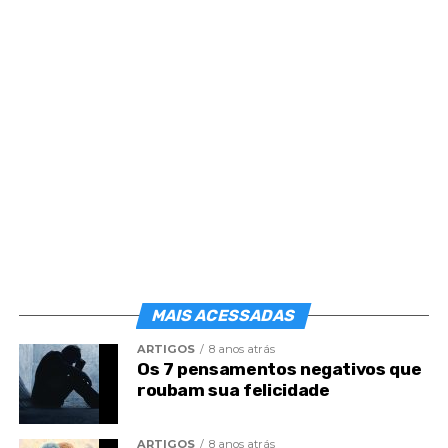
não anuem com seus erros, admoestando com
severidade quando necessário, a fim de lhes
criarem hábitos saudáveis e conduta moral correta.
São sábios e evoluídos, encontrando-se em perfeita
sintonia com o pensamento divino, que buscam
transmitir, de modo que as criaturas se integrem
psiquicamente na harmonia geral que vige no
Cosmo.
MAIS ACESSADAS
ARTIGOS
8 anos atrás
Os 7 pensamentos negativos que
roubam sua felicidade
ARTIGOS
8 anos atrás