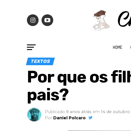
HOME
TEXTOS
Por que os fi
pais?
Publicado
9 anos atrás
em
14 de outubro
Por
Daniel Polcaro