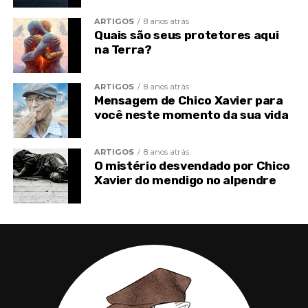
TÓPICOS RELACIONADOS
ATAQUE ESPIRITUAL
ARTIGOS
8 anos atrás
ESPIRITISMO
ISABEL SALOMÃO
OBSESSÃO
TOPO
Quais são seus protetores aqui
VISÃO ESPÍRITA
na Terra?
ARTIGOS
8 anos atrás
Mensagem de Chico Xavier para
você neste momento da sua vida
ARTIGOS
8 anos atrás
O mistério desvendado por Chico
Xavier do mendigo no alpendre