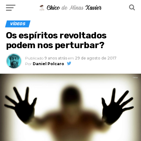
VÍDEOS
Os espíritos revoltados
podem nos perturbar?
Publicado
9 anos atrás
em
29 de agosto de 2017
Por
Daniel Polcaro