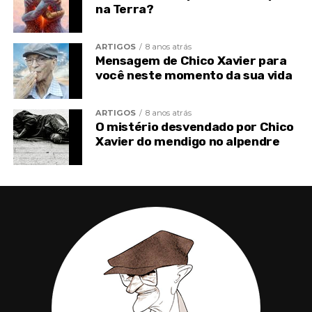
de deformidades congênitas, de paralisias, de
na Terra?
transtornos psicológicos destrutivos, da miséria
social e econômica, das expiações em geral.
ARTIGOS
8 anos atrás
Mensagem de Chico Xavier para
você neste momento da sua vida
ARTIGOS
8 anos atrás
O mistério desvendado por Chico
Xavier do mendigo no alpendre