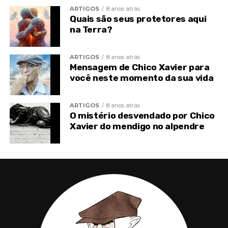
noites”, disse Ada.
ARTIGOS
8 anos atrás
Quais são seus protetores aqui
Tom também está feliz com a forma como as coisas
na Terra?
estão indo.
ARTIGOS
8 anos atrás
Mensagem de Chico Xavier para
você neste momento da sua vida
ARTIGOS
8 anos atrás
O mistério desvendado por Chico
Xavier do mendigo no alpendre