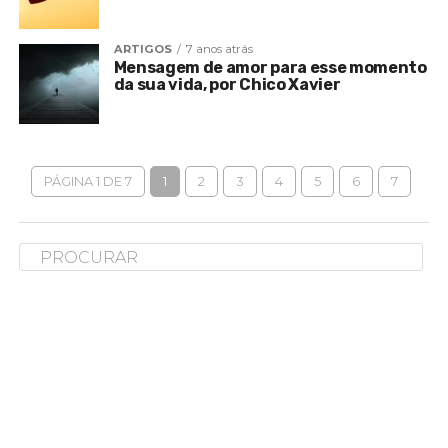
ARTIGOS
7 anos atrás
Mensagem de amor para esse momento
da sua vida, por Chico Xavier
PÁGINA 1 DE 7
1
2
3
4
5
6
7