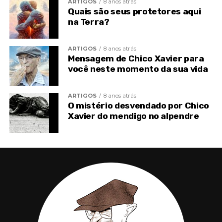
ARTIGOS
8 anos atrás
Quais são seus protetores aqui
na Terra?
A vida não cessa. A
vida é fonte eterna e a
ARTIGOS
8 anos atrás
Mensagem de Chico Xavier para
morte é jogo escuro
você neste momento da sua vida
das ilusões.
O grande rio tem seu
ARTIGOS
8 anos atrás
O mistério desvendado por Chico
trajeto, antes do mar
Xavier do mendigo no alpendre
imenso. Copiando-lhe
a expressão, a alma
percorre igualmente
caminhos variados e
etapas diversas,
também recebe