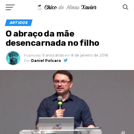
ARTIGOS
O abraço da mãe
desencarnada no filho
Publicado
9 anos atrás
em
8 de janeiro de 2018
Por
Daniel Polcaro