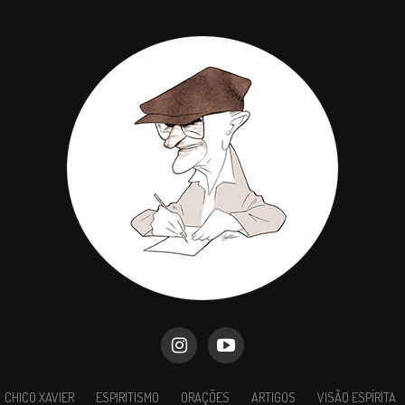
CHICO XAVIER
ESPIRITISMO
ORAÇÕES
ARTIGOS
VISÃO ESPÍRITA