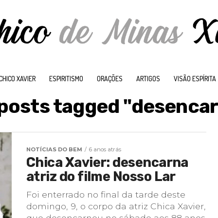
CHICO XAVIER
ESPIRITISMO
ORAÇÕES
ARTIGOS
VISÃO ESPÍRITA
 posts tagged "desenca
NOTÍCIAS DO BEM
6 anos atrás
Chica Xavier: desencarna
atriz do filme Nosso Lar
Foi enterrado no final da tarde deste
domingo, 9, o corpo da atriz Chica Xavier,
que desencarnou no sábado aos 88 anos