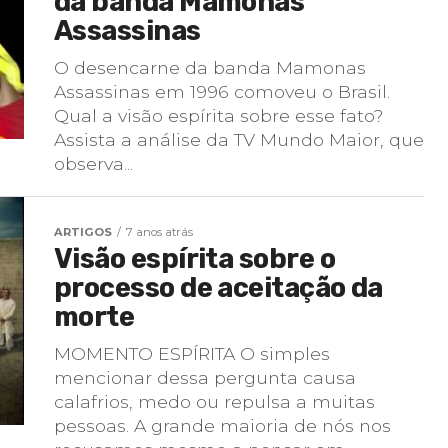
da banda Mamonas
Assassinas
O desencarne da banda Mamonas
Assassinas em 1996 comoveu o Brasil.
Qual a visão espírita sobre esse fato?
Assista a análise da TV Mundo Maior, que
observa...
ARTIGOS
7 anos atrás
Visão espírita sobre o
processo de aceitação da
morte
MOMENTO ESPÍRITA O simples
mencionar dessa pergunta causa
calafrios, medo ou repulsa a muitas
pessoas. A grande maioria de nós nos