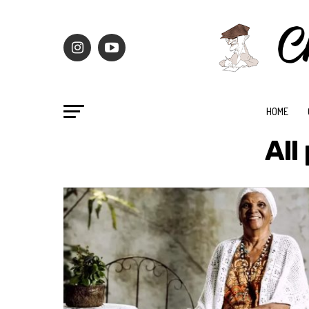
HOME
All