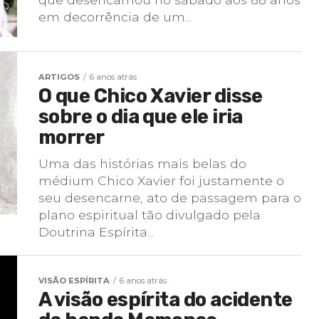
em decorrência de um...
ARTIGOS
6 anos atrás
O que Chico Xavier disse
sobre o dia que ele iria
morrer
Uma das histórias mais belas do
médium Chico Xavier foi justamente o
seu desencarne, ato de passagem para o
plano espiritual tão divulgado pela
Doutrina Espírita...
VISÃO ESPÍRITA
6 anos atrás
A visão espírita do acidente