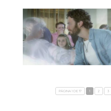
PÁGINA 1 DE 17
1
2
3