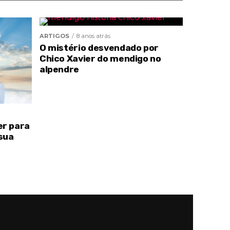
ARTIGOS
8 anos atrás
O mistério desvendado por
Chico Xavier do mendigo no
alpendre
er para
sua