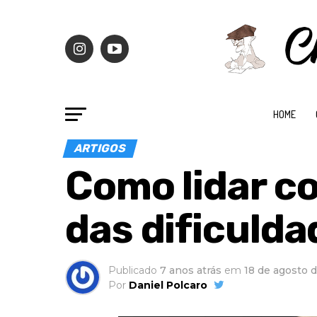
HOME
ARTIGOS
Como lidar c
das dificulda
Publicado
7 anos atrás
em
18 de agosto 
Por
Daniel Polcaro