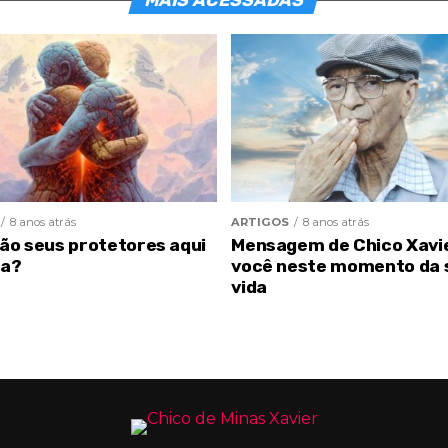
MAIS ACESSADAS
8 anos atrás
ARTIGOS
8 anos atrás
são seus protetores aqui
Mensagem de Chico Xavi
ra?
você neste momento da 
vida