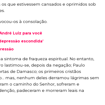
 os que estivessem cansados e oprimidos sob
es.
vocou-os à consolação.
André Luiz para você
‘depressão escondida’
pressão
a sintoma de fraqueza espiritual. No entanto,
ro lastimou-se, depois da negação; Paulo
tas de Damasco; os primeiros cristãos
rio… mas, nenhum deles derramou lágrimas sem
iram o caminho do Senhor, sofreram e
denção, padeceram e morreram leais na