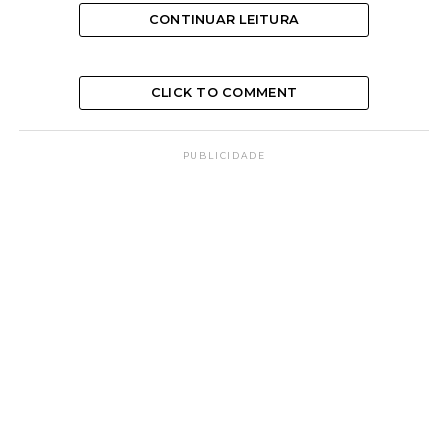
CONTINUAR LEITURA
CLICK TO COMMENT
PUBLICIDADE
A descrença em fé viva,
A dúvida em certeza,
A maldade em bondade,
A ignorância em compreensão e sabedoria,
A dureza em ternura,
A fraqueza em força,
O egoísmo em cântico fraterno,
O orgulho em humildade,
O torvo mal em infinito bem!