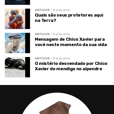
Sabemos, Senhor,
ARTIGOS
8 anos atrás
Que de nós mesmos,
Quais são seus protetores aqui
Somente possuímos a inferioridade
na Terra?
De que nos devemos desvencilhar…
Mas, unidos a Ti,
ARTIGOS
8 anos atrás
Somos galhos frutíferos
Mensagem de Chico Xavier para
Na árvore dos séculos
você neste momento da sua vida
Que as tempestades da experiência jamais
deceparão!…
ARTIGOS
8 anos atrás
Assim, pois, Mestre Amoroso,
O mistério desvendado por Chico
Xavier do mendigo no alpendre
Mensagem de Chico Xavier para aliviar as
dores da sua vida
Não tenha medo para renascer naquilo
que deseja
O que os acontecimentos da vida estão
te dizendo?