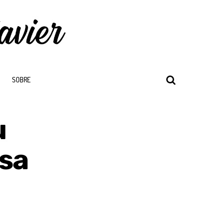
SOBRE
u
esa