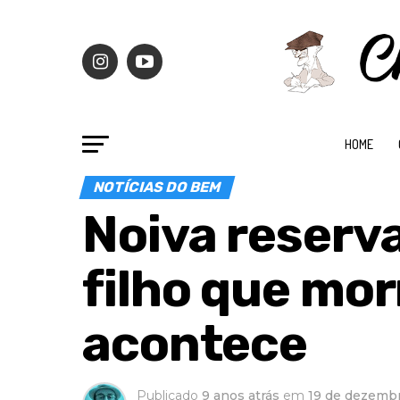
HOME
NOTÍCIAS DO BEM
Noiva reserva
filho que mo
acontece
Publicado
9 anos atrás
em
19 de dezemb