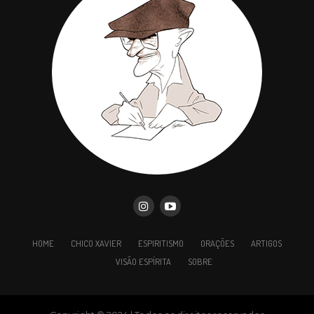
Oração à frente do desafio.
Serviço perante o mal.
Se a discórdia ameaça, façamos silêncio.
Se a tentação aparece, entenebrecendo a estrada,
recorramos à oração.
Se a ofensa nos injuria, refugiemo-nos no serviço.
Toda perturbação pode ser limitada pelo silêncio
até que se lhe extinga o núcleo de sombra.
Toda impropriedade mental desaparece se lhe
HOME
CHICO XAVIER
ESPIRITISMO
ORAÇÕES
ARTIGOS
antepomos a luz da oração.
VISÃO ESPÍRITA
SOBRE
Todo desequilíbrio engenhado pelas forças das
trevas é suscetível de se regenerar pela energia