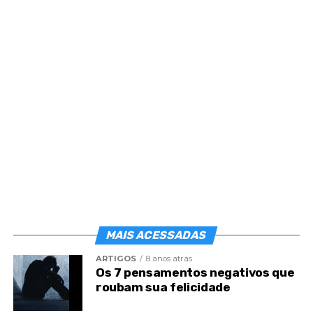
companheiros menos evolvidos.
A boa cooperação não é processo fácil de receber
concurso alheio. É o meio de você ajudar ao
companheiro que necessita.
A confiança não é um néctar para as suas noites de
prata. É refúgio certo para as ocasiões de tormenta.
O otimismo não constitui poltrona preguiçosa para
os seus crepúsculos de anil. É manancial de forças
para os seus dias de luta.
A resistência não é adorno verbalista. É sustento de
MAIS ACESSADAS
sua fé.
ARTIGOS
8 anos atrás
A esperança não é genuflexório de simples
Os 7 pensamentos negativos que
contemplação. É energia para as realizações
roubam sua felicidade
elevadas que competem ao seu espírito.