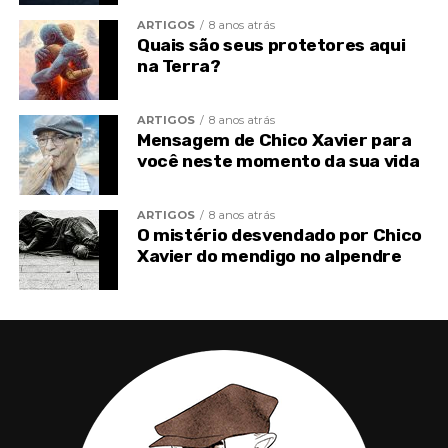
ARTIGOS
8 anos atrás
Quais são seus protetores aqui
TÓPICOS RELACIONADOS
ENERGIA
MEDIUNIDADE
na Terra?
PROBLEMAS DE SAÚDE
SAÚDE
TOPO
VISÃO ESPÍRITA
ARTIGOS
8 anos atrás
Mensagem de Chico Xavier para
você neste momento da sua vida
ARTIGOS
8 anos atrás
O mistério desvendado por Chico
Xavier do mendigo no alpendre