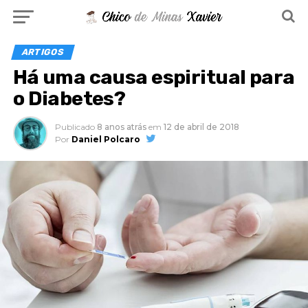
ARTIGOS
Há uma causa espiritual para
o Diabetes?
Publicado
8 anos atrás
em
12 de abril de 2018
Por
Daniel Polcaro