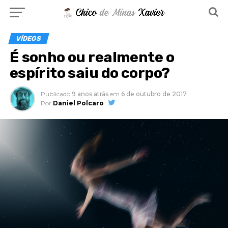
VÍDEOS
É sonho ou realmente o
espírito saiu do corpo?
Publicado
9 anos atrás
em
6 de outubro de 2017
Por
Daniel Polcaro