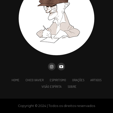
HOME
CHICO XAVIER
ESPIRITISMO
ORAÇÕES
ARTIGOS
VISÃO ESPÍRITA
SOBRE
Copyright © 2024 | Todos os direitos reservados