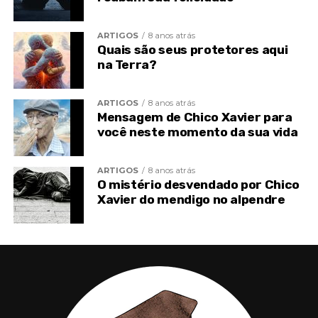
ARTIGOS
8 anos atrás
Quais são seus protetores aqui
TÓPICOS RELACIONADOS
DESDOBRAMENTO
na Terra?
ESPIRITISMO
SAIU DO CORPO
SONHO
TOPO
ARTIGOS
8 anos atrás
Mensagem de Chico Xavier para
você neste momento da sua vida
ARTIGOS
8 anos atrás
O mistério desvendado por Chico
Xavier do mendigo no alpendre