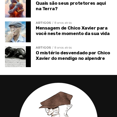
impõe.
Quais são seus protetores aqui
na Terra?
Se te enganaste em algum trecho do caminho,
reajusta a própria visão e procura o rumo certo.
ARTIGOS
8 anos atrás
Mensagem de Chico Xavier para
Não contes vantagens nem fracassos.
você neste momento da sua vida
Estuda buscando aprender.
ARTIGOS
8 anos atrás
O mistério desvendado por Chico
Xavier do mendigo no alpendre