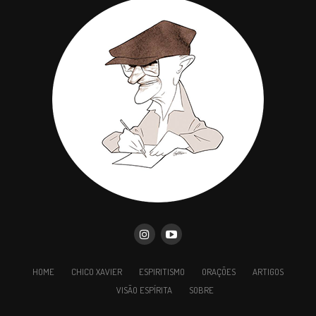
Mas isso não basta…
Depois do aprendizado, é preciso retomar o campo
de ação, renascer e ressarcir, progredir e aprimorar,
solvendo débito por débito perante a Lei.
Mensagem de Chico Xavier para esse
momento da sua vida
Lições de Emmanuel para a nossa vida
A ingratidão dos filhos e os laços
familiares
Companheiro do mundo, se o conhecimento da
reencarnação já te felicita, sabes que a existência
HOME
CHICO XAVIER
ESPIRITISMO
ORAÇÕES
ARTIGOS
na Terra é preciosa bolsa de trabalho e de estudo,
com amplos recursos de pagamento.
VISÃO ESPÍRITA
SOBRE