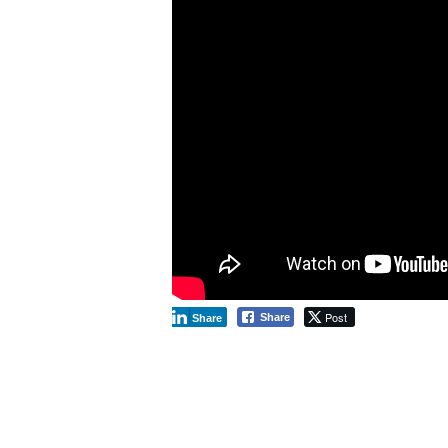
Post
Share
Share