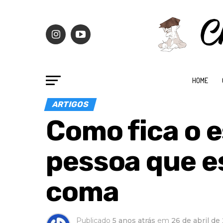
HOME
ARTIGOS
Como fica o e
pessoa que e
coma
Publicado
5 anos atrás
em
26 de abril de