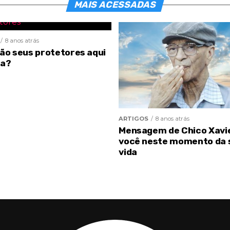
MAIS ACESSADAS
8 anos atrás
são seus protetores aqui
ra?
ARTIGOS
8 anos atrás
Mensagem de Chico Xavi
você neste momento da 
vida