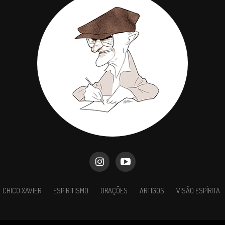
CHICO XAVIER
ESPIRITISMO
ORAÇÕES
ARTIGOS
VISÃO ESPÍRITA