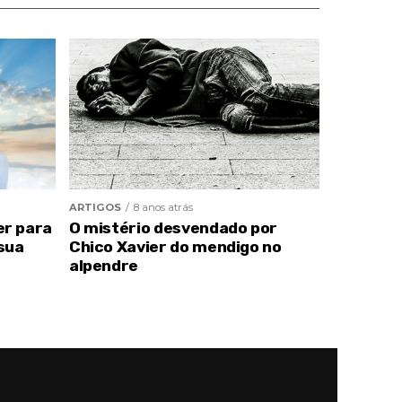
ARTIGOS
8 anos atrás
er para
O mistério desvendado por
sua
Chico Xavier do mendigo no
alpendre