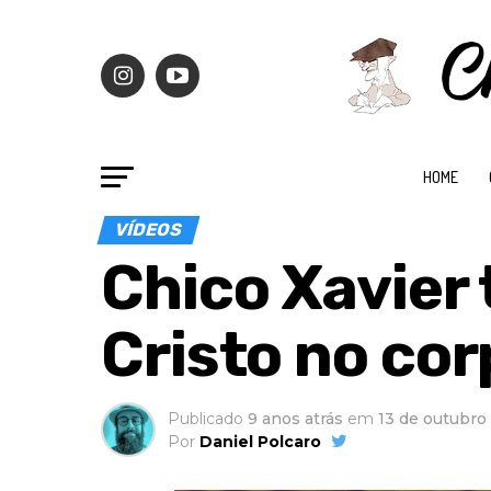
HOME
VÍDEOS
Chico Xavier
Cristo no co
Publicado
9 anos atrás
em
13 de outubro
Por
Daniel Polcaro