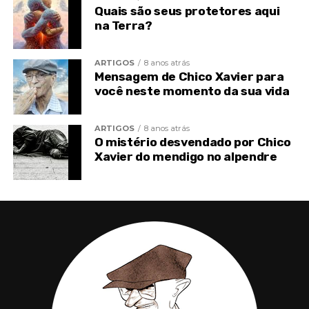
Por que a obsessão é maior no período
Quais são seus protetores aqui
da noite?
na Terra?
Post
Share
Share
ARTIGOS
8 anos atrás
Mensagem de Chico Xavier para
você neste momento da sua vida
ARTIGOS
8 anos atrás
O mistério desvendado por Chico
Xavier do mendigo no alpendre
TÓPICOS RELACIONADOS
ASSALTO
CACHORRO
CÃO
CHICO DE MINAS XAVIER
CHICO XAVIER
NOTÍCIAS DO BEM
TOPO