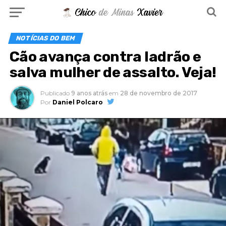
NOTÍCIAS DO BEM
Cão avança contra ladrão e
salva mulher de assalto. Veja!
Publicado
9 anos atrás
em
28 de novembro de 2017
Por
Daniel Polcaro