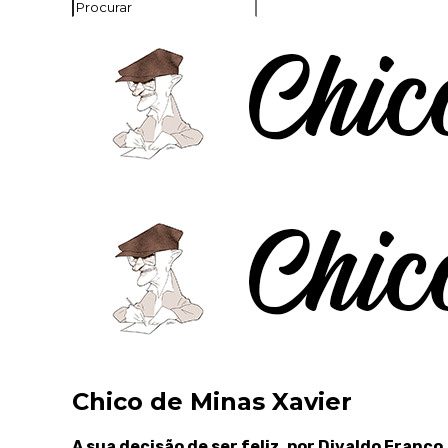
Chico de Minas Xavier
A sua decisão de ser feliz, por Divaldo Franco