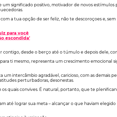
um significado positivo, motivador de novos estímulos p
quecedoras.
om a tua opção de ser feliz, não te descoroçoes e, se
uiz para você
ão escondida’
r contigo, desde o berço até o túmulo e depois dele, co
 para ti mesmo, representa um crescimento emocional sig
m intercâmbio agradável, caricioso, com as demais pes
atitudes perturbadoras, desonestas.
s quais convives. É natural, portanto, que te plenifica
am até lograr sua meta – alcançar o que haviam elegido