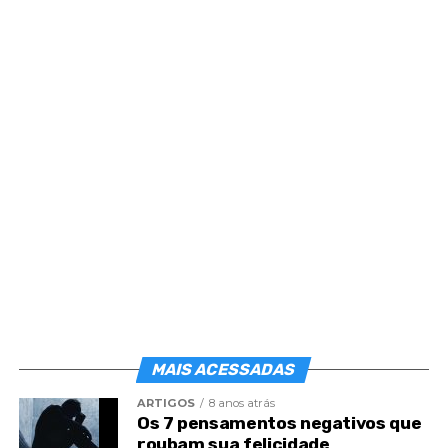
Não há grande mérito em solicitarmos perdão
diariamente, é necessário desculparmos com
sinceridade as ofensas alheias.
Não há segurança definitiva para nós se apenas
fazemos luz na residência dos vizinhos, é
imprescindível acendê-la no próprio coração.
Não nos sintamos garantidos pela certeza de
ensinarmos o bem a outrem, é imperioso cultivá-lo
por nossa vez.
MAIS ACESSADAS
ARTIGOS
8 anos atrás
Os 7 pensamentos negativos que
roubam sua felicidade