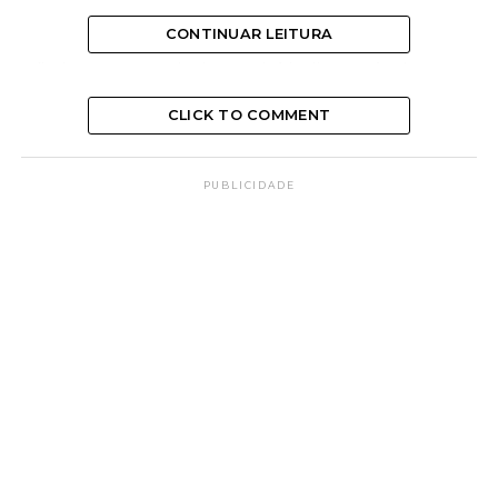
CONTINUAR LEITURA
Não basta rogar ajuda pra si, é indispensável o
auxilio aos outros.
CLICK TO COMMENT
Não vale a revelação de humildade na indefinida
repetição dos pedidos de socorro, é preciso não
PUBLICIDADE
reincidirmos nas faltas.