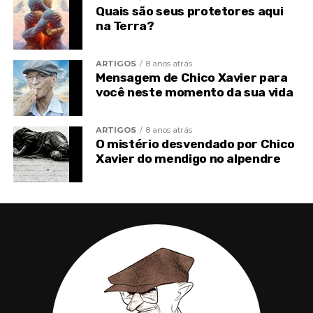
reverter a situação.
Quais são seus protetores aqui
na Terra?
ARTIGOS
8 anos atrás
Mensagem de Chico Xavier para
você neste momento da sua vida
ARTIGOS
8 anos atrás
O mistério desvendado por Chico
Xavier do mendigo no alpendre
Controlador
“As pessoas sentem necessidade de o tempo inteiro
controlar a tudo e a todos. Isso é impossível,
porque com exceção de Deus, ninguém é