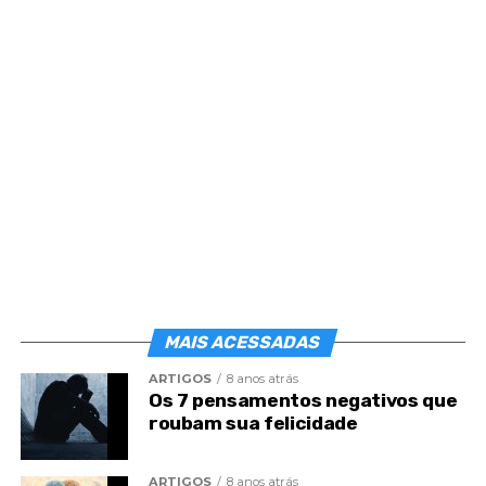
ansiedade faz parte delas.
Como frear os pensamentos que te
desequilibram?
“Existem alguns comportamentos bem típicos que
podem desencadear uma crise de ansiedade.
Trabalhei muito tempo em consultório de terapia
holística onde atendi muitas pessoas que sofriam
de ansiedade, e muitas vezes o que é demonstrado
não significa necessariamente o que está
acontecendo. Muitas pessoas demonstram calma,
tranquilidade e o seu interior parece um vulcão
MAIS ACESSADAS
prestes a explodir de tantas emoções reprimidas. ”,
explica Patricia.
ARTIGOS
8 anos atrás
Os 7 pensamentos negativos que
Através da experiência terapêutica, ela detectou
roubam sua felicidade
quatro comportamentos principais que
desencadeiam a ansiedade e o que fazer para
ARTIGOS
8 anos atrás