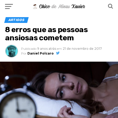
ARTIGOS
8 erros que as pessoas
ansiosas cometem
Publicado
9 anos atrás
em
21 de novembro de 2017
Por
Daniel Polcaro