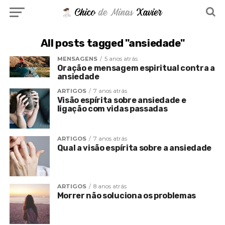
All posts tagged "ansiedade"
MENSAGENS
5 anos atrás
Oração e mensagem espiritual contra a
ansiedade
ARTIGOS
7 anos atrás
Visão espírita sobre ansiedade e
ligação com vidas passadas
ARTIGOS
7 anos atrás
Qual a visão espírita sobre a ansiedade
ARTIGOS
8 anos atrás
Morrer não soluciona os problemas