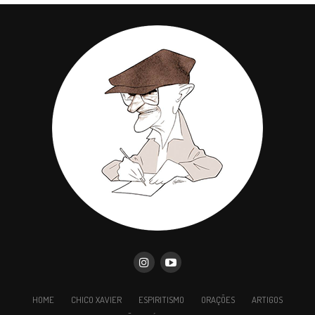
HOME
CHICO XAVIER
ESPIRITISMO
ORAÇÕES
ARTIGOS