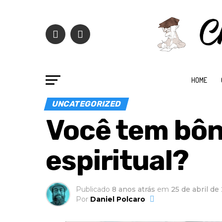
HOME
UNCATEGORIZED
Você tem bôn
espiritual?
Publicado
8 anos atrás
em
25 de abril de
Por
Daniel Polcaro