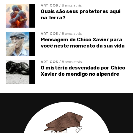
ARTIGOS
8 anos atrás
A maioria esconde o pavor por detrás da aspereza
Quais são seus protetores aqui
em que se enclausura.
na Terra?
Uns enxergam os adversários do mundo íntimo em
ARTIGOS
8 anos atrás
todos os que os cercam.
Mensagem de Chico Xavier para
você neste momento da sua vida
Outros ouvem em todas as expressões verbais o
sarcasmo de que são vítimas incessantes.
ARTIGOS
8 anos atrás
O mistério desvendado por Chico
Transitam, atordoados, monologando ou travando
Xavier do mendigo no alpendre
diálogos de vil hostilidade.
Nos painéis da tua mente muitas outras mentes
procuram refúgio, constrangendo-te ao recuo.