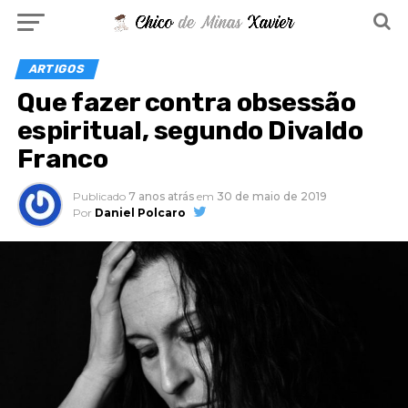
ARTIGOS
Que fazer contra obsessão
espiritual, segundo Divaldo
Franco
Publicado
7 anos atrás
em
30 de maio de 2019
Por
Daniel Polcaro