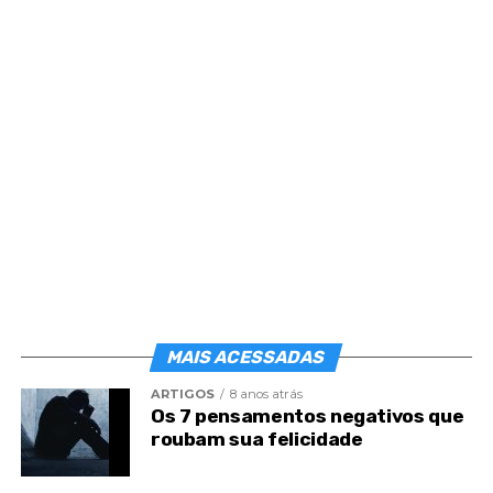
acendeu o seu cigarro. Aspirei profundamente a
fumaça, ainda quente de seus pulmões, relaxando
com minha parceira da noite.
Após uns minutos, avistei duas jovens, que eram
bem mais vantajosas. Elas se dirigiram ao banheiro e
peguei carona, pois sabia que o melhor estava por
vir.
MAIS ACESSADAS
ARTIGOS
8 anos atrás
Os 7 pensamentos negativos que
roubam sua felicidade