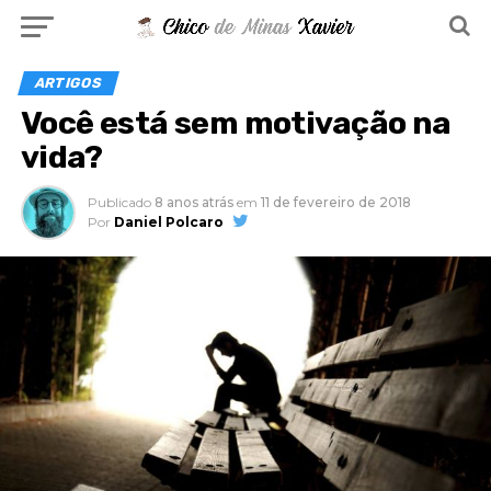
ARTIGOS
Você está sem motivação na
vida?
Publicado
8 anos atrás
em
11 de fevereiro de 2018
Por
Daniel Polcaro