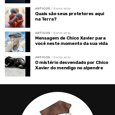
ARTIGOS
8 anos atrás
A conspiração das sombras…
Quais são seus protetores aqui
na Terra?
A perseguição gratuita, a enfermidade do corpo, a
imposição do ambiente…
ARTIGOS
8 anos atrás
Mensagem de Chico Xavier para
Se as provas te encarceram nas grades
você neste momento da sua vida
constringentes do dever a cumprir, tem paciência
e satisfaze as obrigações a que te enlaçaste!…
ARTIGOS
8 anos atrás
O mistério desvendado por Chico
Não renuncies ao trabalho renovador!
Xavier do mendigo no alpendre
Recorda que a Vontade de Deus se expressa, cada
hora, nas circunstâncias que nos cercam!
Paguemos nossas contas com a sombra, para que a
Luz nos favoreça!