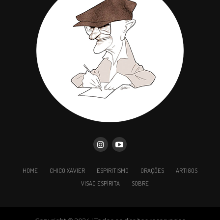
Medo da dor.
E alcançam o fim do corpo, como sensitivas
humanas, sem o mínimo esforço para enriquecer a
existência.
Na vida, agarram-se ao medo da morte.
Na morte, confessam o medo da vida.
HOME
CHICO XAVIER
ESPIRITISMO
ORAÇÕES
ARTIGOS
E, a pretexto de serem menos favorecidos pelo
VISÃO ESPÍRITA
SOBRE
destino, transformam-se, gradativamente, em
campeões da inutilidade e da preguiça.