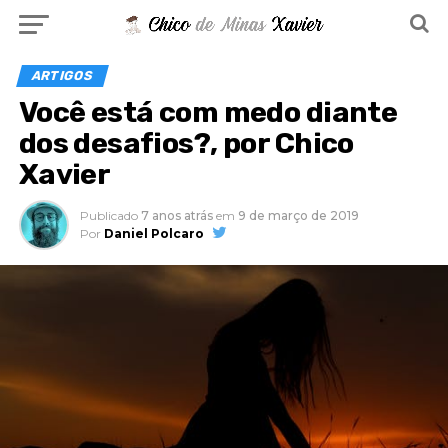
ARTIGOS
Você está com medo diante
dos desafios?, por Chico
Xavier
Publicado
7 anos atrás
em
9 de março de 2019
Por
Daniel Polcaro