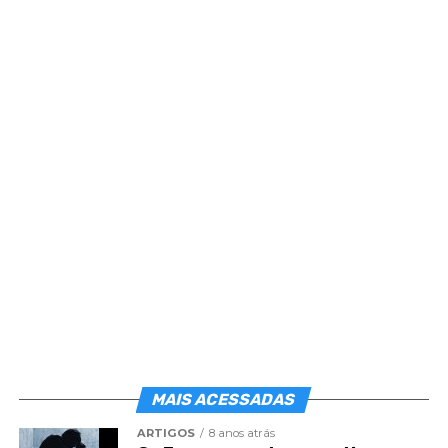
Quanto aconteceu ao servidor invigilante da
narrativa evangélica, há muitas pessoas que se
acusam pobres de recursos para transitar no
mundo como desejariam. E recolhem-se à
ociosidade, alegando o medo da ação.
Medo de trabalhar.
Medo de servir.
Medo de fazer amigos.
MAIS ACESSADAS
Medo de desapontar.
ARTIGOS
8 anos atrás