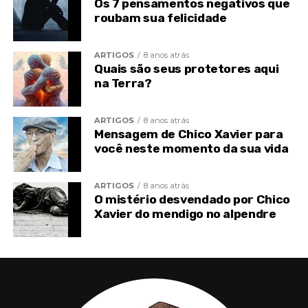
Os 7 pensamentos negativos que
Medo de sofrer.
roubam sua felicidade
Medo da incompreensão.
ARTIGOS
8 anos atrás
Medo da alegria.
Quais são seus protetores aqui
na Terra?
ARTIGOS
8 anos atrás
Mensagem de Chico Xavier para
você neste momento da sua vida
ARTIGOS
8 anos atrás
O mistério desvendado por Chico
Xavier do mendigo no alpendre