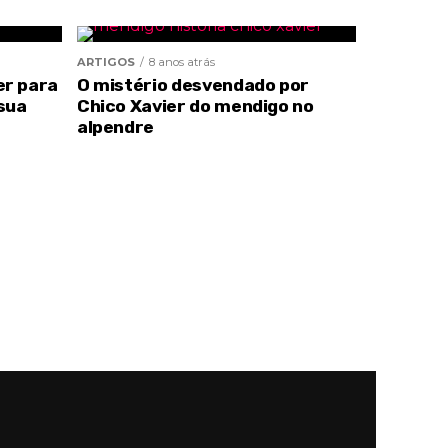
ARTIGOS
8 anos atrás
er para
O mistério desvendado por
sua
Chico Xavier do mendigo no
alpendre