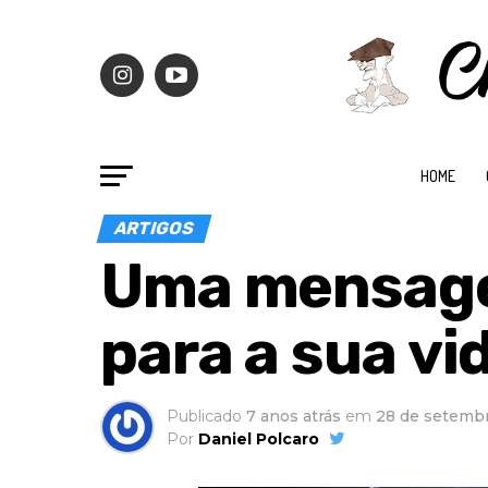
HOME
ARTIGOS
Uma mensagem
para a sua vi
Publicado
7 anos atrás
em
28 de setemb
Por
Daniel Polcaro