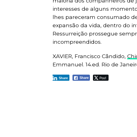
maioria dos companheiros de 
interesses de alguns momentos
lhes pareceram consumado des
expansão da vida, dentro do in
Ressurreição prossegue sempre
incompreendidos.
XAVIER, Francisco Cândido,
Chi
Emmanuel. 14.ed. Rio de Janeiro,
Post
Share
Share