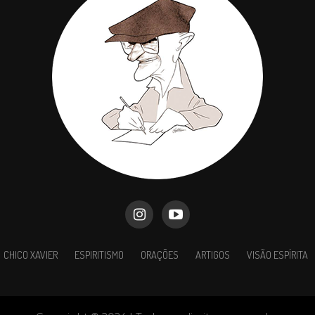
CHICO XAVIER
ESPIRITISMO
ORAÇÕES
ARTIGOS
VISÃO ESPÍRITA