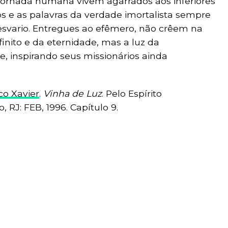
jornada humana vivem agarrados aos inferiores
 e as palavras da verdade imortalista sempre
vario. Entregues ao efêmero, não crêem na
finito e da eternidade, mas a luz da
, inspirando seus missionários ainda
co Xavier
.
Vinha de Luz
. Pelo Espírito
 RJ: FEB, 1996. Capítulo 9.