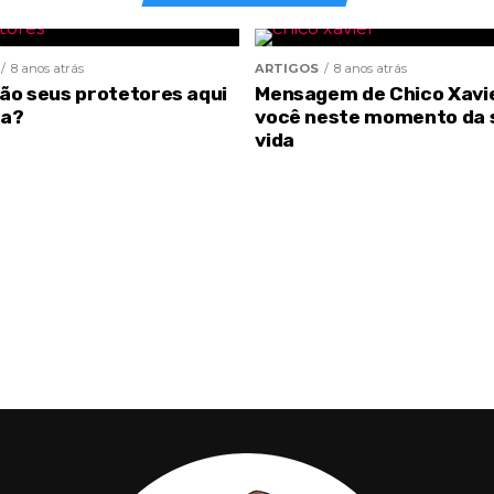
8 anos atrás
ARTIGOS
8 anos atrás
são seus protetores aqui
Mensagem de Chico Xavi
ra?
você neste momento da 
vida