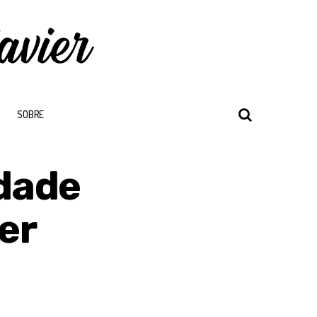
SOBRE
dade
ier