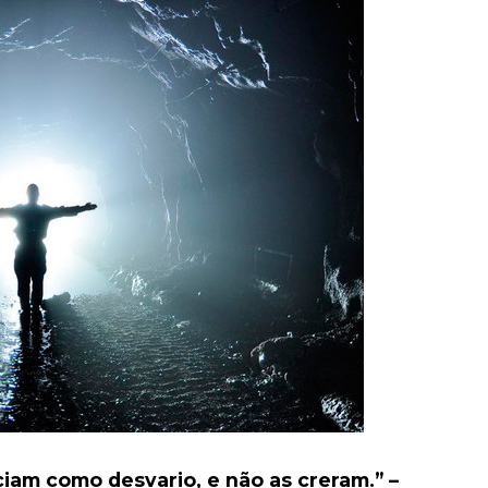
ciam como desvario, e não as creram.” –