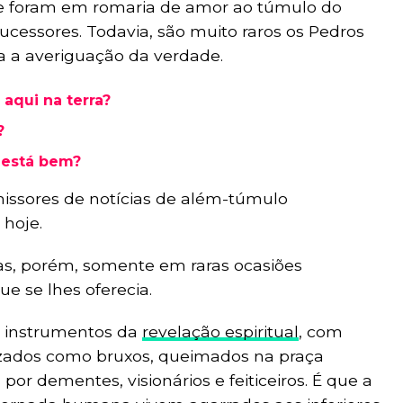
e foram em romaria de amor ao túmulo do
cessores. Todavia, são muito raros os Pedros
a a averiguação da verdade.
 aqui na terra?
?
 está bem?
issores de notícias de além-túmulo
 hoje.
das, porém, somente em raras ocasiões
e se lhes oferecia.
s instrumentos da
revelação espiritual
, com
izados como bruxos, queimados na praça
s por dementes, visionários e feiticeiros. É que a