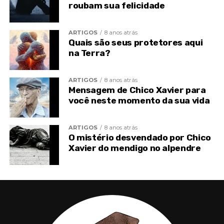
roubam sua felicidade
ARTIGOS
8 anos atrás
Quais são seus protetores aqui
na Terra?
ARTIGOS
8 anos atrás
Mensagem de Chico Xavier para
você neste momento da sua vida
ARTIGOS
8 anos atrás
O mistério desvendado por Chico
No Brasil, a Associação de Amigos do Autista (AMA),
Xavier do mendigo no alpendre
que dá apoio a 350 crianças com autismo em São
Paulo, também recomenda, em seu site, um
tratamento multidisciplinar com orientação
familiar, intervenções psicoeducacionais e uso de
técnicas para desenvolvimento da linguagem e
comunicação.