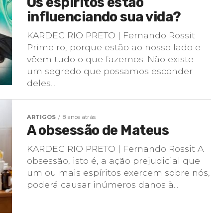
Os espíritos estão
influenciando sua vida?
KARDEC RIO PRETO | Fernando Rossit
Primeiro, porque estão ao nosso lado e
vêem tudo o que fazemos. Não existe
um segredo que possamos esconder
deles...
ARTIGOS
8 anos atrás
A obsessão de Mateus
KARDEC RIO PRETO | Fernando Rossit A
obsessão, isto é, a ação prejudicial que
um ou mais espíritos exercem sobre nós,
poderá causar inúmeros danos à...