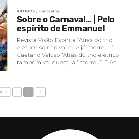
ARTIGOS
8 anos atrás
Sobre o Carnaval… | Pelo
espírito de Emmanuel
Revista Visão Espírita “Atrás do trio
elétrico só não vai que já morreu…”. –
Caetano Veloso “Atrás do trio elétrico
também vai quem já “morreu”…”. Ao...
DE 3
1
2
3