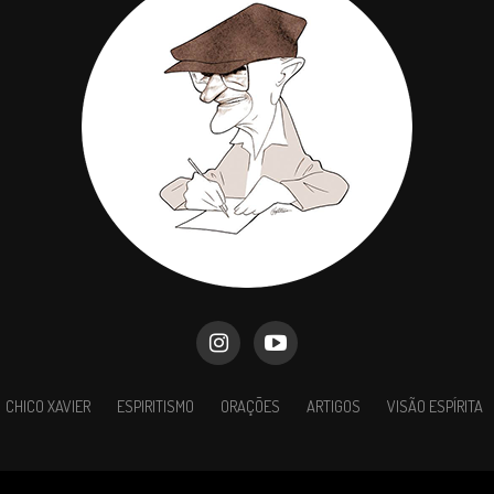
CHICO XAVIER
ESPIRITISMO
ORAÇÕES
ARTIGOS
VISÃO ESPÍRITA