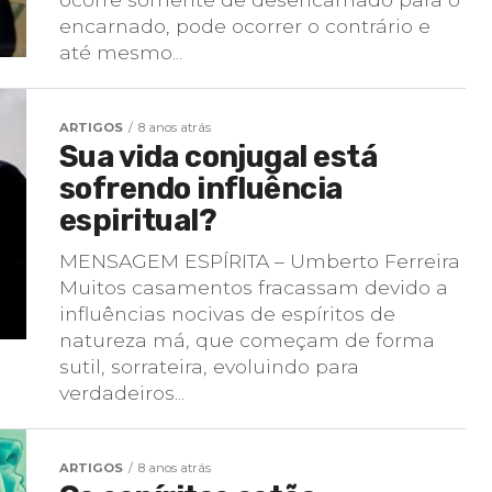
encarnado, pode ocorrer o contrário e
até mesmo...
ARTIGOS
8 anos atrás
Sua vida conjugal está
sofrendo influência
espiritual?
MENSAGEM ESPÍRITA – Umberto Ferreira
Muitos casamentos fracassam devido a
influências nocivas de espíritos de
natureza má, que começam de forma
sutil, sorrateira, evoluindo para
verdadeiros...
ARTIGOS
8 anos atrás