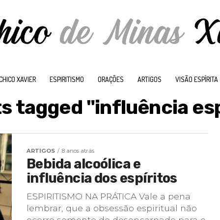
CHICO XAVIER
ESPIRITISMO
ORAÇÕES
ARTIGOS
VISÃO ESPÍRITA
ts tagged "influência esp
ARTIGOS
8 anos atrás
Bebida alcoólica e
influência dos espíritos
ESPIRITISMO NA PRÁTICA Vale a pena
lembrar, que a obsessão espiritual não
ocorre somente de desencarnado para o