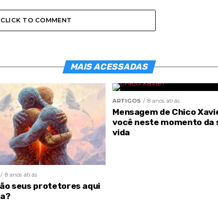
CLICK TO COMMENT
MAIS ACESSADAS
ARTIGOS
8 anos atrás
Mensagem de Chico Xavi
você neste momento da 
vida
8 anos atrás
são seus protetores aqui
ra?