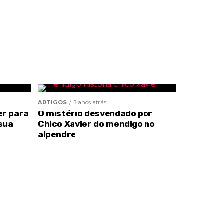
ARTIGOS
8 anos atrás
er para
O mistério desvendado por
sua
Chico Xavier do mendigo no
alpendre