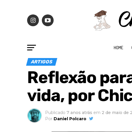
HOME
ARTIGOS
Reflexão par
vida, por Chi
Publicado
7 anos atrás
em
2 de maio de 
Por
Daniel Polcaro